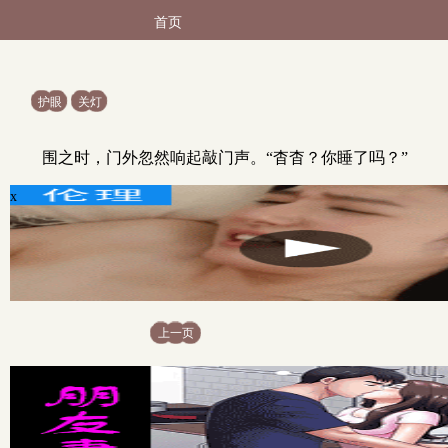
首页
护眼
关灯
围之时，门外忽然响起敲门声。“杳杳？你睡了吗？”
x
上一页
x