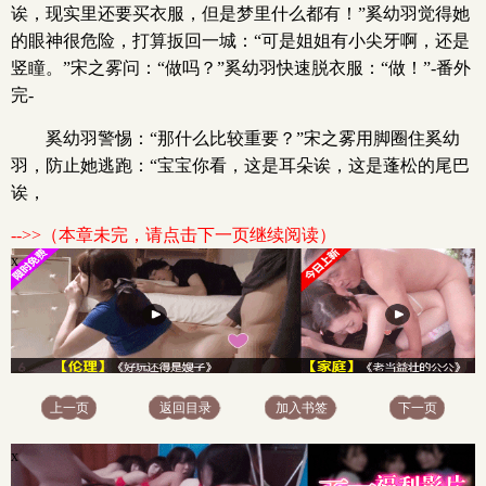
诶，现实里还要买衣服，但是梦里什么都有！”奚幼羽觉得她
的眼神很危险，打算扳回一城：“可是姐姐有小尖牙啊，还是
竖瞳。”宋之雾问：“做吗？”奚幼羽快速脱衣服：“做！”-番外
完-
奚幼羽警惕：“那什么比较重要？”宋之雾用脚圈住奚幼
羽，防止她逃跑：“宝宝你看，这是耳朵诶，这是蓬松的尾巴
诶，
-->>（本章未完，请点击下一页继续阅读）
x
上一页
返回目录
加入书签
下一页
x