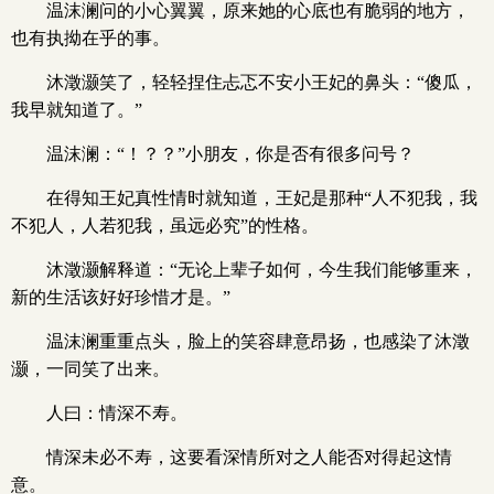
温沫澜问的小心翼翼，原来她的心底也有脆弱的地方，
也有执拗在乎的事。
沐澂灏笑了，轻轻捏住忐忑不安小王妃的鼻头：“傻瓜，
我早就知道了。”
温沫澜：“！？？”小朋友，你是否有很多问号？
在得知王妃真性情时就知道，王妃是那种“人不犯我，我
不犯人，人若犯我，虽远必究”的性格。
沐澂灏解释道：“无论上辈子如何，今生我们能够重来，
新的生活该好好珍惜才是。”
温沫澜重重点头，脸上的笑容肆意昂扬，也感染了沐澂
灏，一同笑了出来。
人曰：情深不寿。
情深未必不寿，这要看深情所对之人能否对得起这情
意。