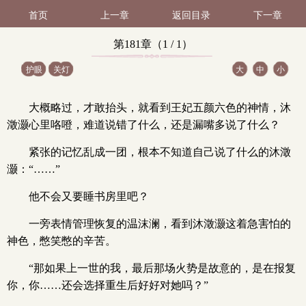
首页
上一章
返回目录
下一章
第181章（1 / 1）
护眼
关灯
大
中
小
大概略过，才敢抬头，就看到王妃五颜六色的神情，沐
澂灏心里咯噔，难道说错了什么，还是漏嘴多说了什么？
紧张的记忆乱成一团，根本不知道自己说了什么的沐澂
灏：“……”
他不会又要睡书房里吧？
一旁表情管理恢复的温沫澜，看到沐澂灏这着急害怕的
神色，憋笑憋的辛苦。
“那如果上一世的我，最后那场火势是故意的，是在报复
你，你……还会选择重生后好好对她吗？”