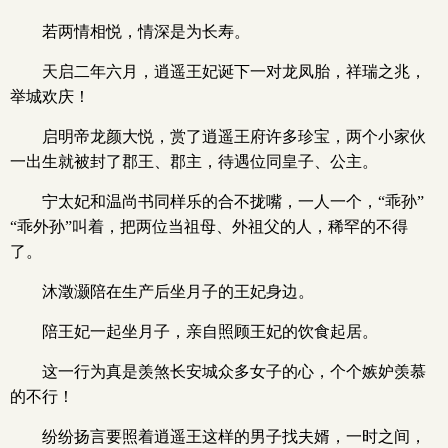
若两情相悦，情深是为长寿。
天启二年六月，逍遥王妃诞下一对龙凤胎，祥瑞之兆，
举城欢庆！
启明帝龙颜大悦，赏了逍遥王府许多珍宝，两个小家伙
一出生就被封了郡王、郡主，待遇位同皇子、公主。
宁太妃和温尚书同样乐的合不拢嘴，一人一个，“乖孙”
“乖外孙”叫着，把两位当祖母、外祖父的人，稀罕的不得
了。
沐澂灏陪在生产后坐月子的王妃身边。
陪王妃一起坐月子，亲自照顾王妃的饮食起居。
这一行为真是羡煞长安城众多女子的心，个个嫉妒羡慕
的不行！
纷纷扬言要照着逍遥王这样的男子找夫婿，一时之间，