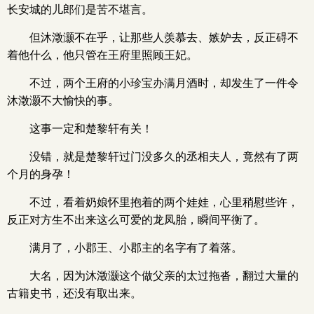
长安城的儿郎们是苦不堪言。
但沐澂灏不在乎，让那些人羡慕去、嫉妒去，反正碍不
着他什么，他只管在王府里照顾王妃。
不过，两个王府的小珍宝办满月酒时，却发生了一件令
沐澂灏不大愉快的事。
这事一定和楚黎轩有关！
没错，就是楚黎轩过门没多久的丞相夫人，竟然有了两
个月的身孕！
不过，看着奶娘怀里抱着的两个娃娃，心里稍慰些许，
反正对方生不出来这么可爱的龙凤胎，瞬间平衡了。
满月了，小郡王、小郡主的名字有了着落。
大名，因为沐澂灏这个做父亲的太过拖沓，翻过大量的
古籍史书，还没有取出来。