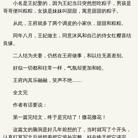
小名是王妃娶的，因为王妃当日突然想吃粽子，男孩是
哥哥便叫粽粽，女孩是妹妹叫甜甜，寓意甜甜的粽子。
从此，王府就多了两个调皮的小家伙，甜甜和粽粽。
同年八月，王妃做主，同意沐风和自己的侍女红樱喜结
良缘。
二人结为夫妻，仍然在王府做事，和以往无甚差别。
好似一切都和往常一样，气氛却更加和睦。
王府内其乐融融，笑声不绝……
全文完
作者有话要说：
第一篇完结文，终于是完结了！撒花撒花！
这篇文的脑洞是好几年前想的了，当时就写了个开头，
认真打算写文后就想着把它填补完整，好在终于把它讲完