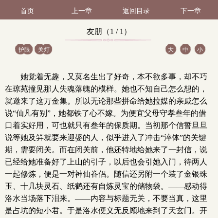
首页
上一章
返回目录
下一章
友朋（1 / 1）
护眼
关灯
大
中
小
她觉着无趣，又莫名生出了好奇，本不欲多事，却不巧
在琼苑撞见那人失魂落魄的模样。她也不知自己怎么想的，
就邀来了这万金集。所以无论那些拼命给她拉媒的亲戚怎么
说“仙凡有别”，她都铁了心不嫁。为便宜父母守孝叁年的借
口着实好用，可也就只有叁年的保质期。当初那个信誓旦旦
说等她及笄就要来迎娶的人，似乎进入了冲击“淬体”的关键
期，需要闭关。而在闭关前，他还特地给她来了一封信，说
已经给她准备好了上山的引子，以后也会引她入门，待两人
一起修炼，便是一对神仙眷侣。随信还另附一个装了金银珠
玉、十几块灵石、纸鹤还有自炼灵宝的储物袋。——感动得
洛水当场落下泪来。——内容与标题无关，不要当真，这里
是占坑的短小君。于是洛水便义无反顾地来到了天玄门。开