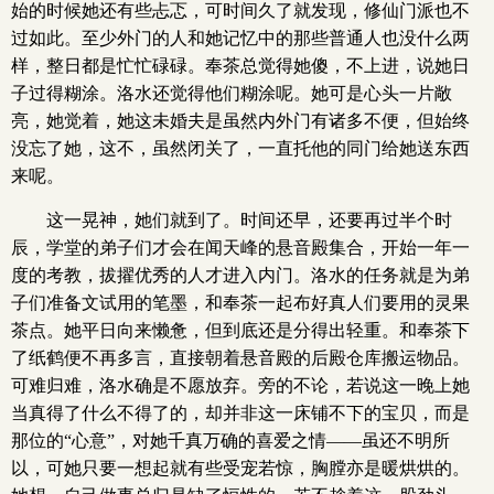
始的时候她还有些忐忑，可时间久了就发现，修仙门派也不
过如此。至少外门的人和她记忆中的那些普通人也没什么两
样，整日都是忙忙碌碌。奉茶总觉得她傻，不上进，说她日
子过得糊涂。洛水还觉得他们糊涂呢。她可是心头一片敞
亮，她觉着，她这未婚夫是虽然内外门有诸多不便，但始终
没忘了她，这不，虽然闭关了，一直托他的同门给她送东西
来呢。
这一晃神，她们就到了。时间还早，还要再过半个时
辰，学堂的弟子们才会在闻天峰的悬音殿集合，开始一年一
度的考教，拔擢优秀的人才进入内门。洛水的任务就是为弟
子们准备文试用的笔墨，和奉茶一起布好真人们要用的灵果
茶点。她平日向来懒惫，但到底还是分得出轻重。和奉茶下
了纸鹤便不再多言，直接朝着悬音殿的后殿仓库搬运物品。
可难归难，洛水确是不愿放弃。旁的不论，若说这一晚上她
当真得了什么不得了的，却并非这一床铺不下的宝贝，而是
那位的“心意”，对她千真万确的喜爱之情——虽还不明所
以，可她只要一想起就有些受宠若惊，胸膛亦是暖烘烘的。