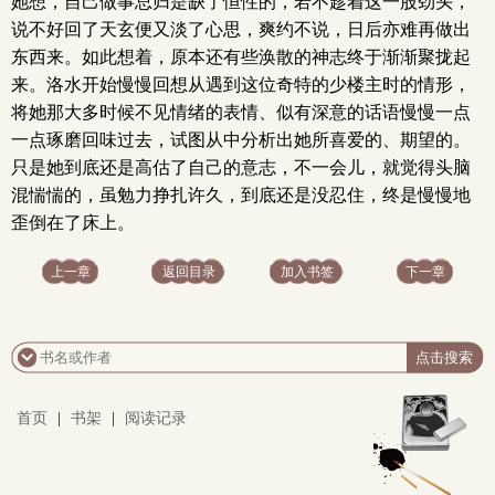
她想，自己做事总归是缺了恒性的，若不趁着这一股劲头，
说不好回了天玄便又淡了心思，爽约不说，日后亦难再做出
东西来。如此想着，原本还有些涣散的神志终于渐渐聚拢起
来。洛水开始慢慢回想从遇到这位奇特的少楼主时的情形，
将她那大多时候不见情绪的表情、似有深意的话语慢慢一点
一点琢磨回味过去，试图从中分析出她所喜爱的、期望的。
只是她到底还是高估了自己的意志，不一会儿，就觉得头脑
混惴惴的，虽勉力挣扎许久，到底还是没忍住，终是慢慢地
歪倒在了床上。
上一章
返回目录
加入书签
下一章
首页
|
书架
|
阅读记录