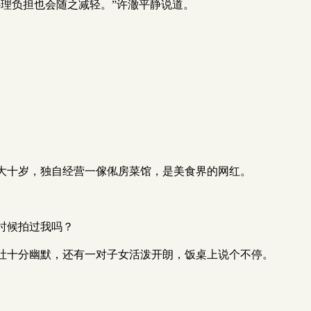
理负担也会随之减轻。”许澈平静说道。
大十岁，独自经营一傢俬房菜馆，是美食界的网红。
时候拍过我吗？
吐十分幽默，还有一对子女活泼开朗，饭桌上说个不停。