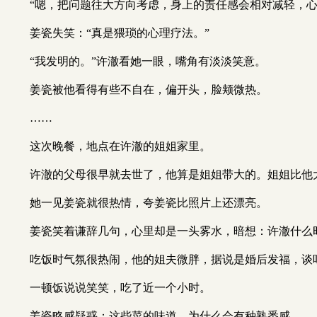
“嗯，把问题往大方向考虑，身上的责任感会相对减轻，心
姜瓷失笑：“真是猥琐的心理疗法。”
“我发明的。”许澈看她一眼，嘴角有淡淡笑意。
姜瓷被他看得有些不自在，偏开头，脸颊微热。
……
这次晚餐，地点在许澈的姐姐家里。
许澈的父母很早就去世了，他算是姐姐带大的。姐姐比他
她一见姜瓷就很热情，夸姜瓷比照片上还漂亮。
姜瓷笑着谦辞几句，心里却是一头雾水，暗想：许澈什么
吃饭时气氛很热闹，他的姐夫微胖，据说是婚后发福，谈
一顿饭说说笑笑，吃了近一个小时。
姜瓷略感疑惑：这些菜的味道，为什么会有种熟悉感……