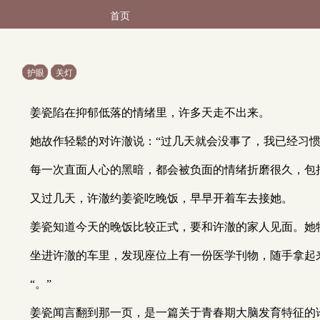
首页
护眼
关灯
姜瓷陷在抑郁低落的情绪里，许多天走不出来。
她故作轻鬆的对许澈说：“过几天就会没事了，我已经习惯
每一次直面人心的黑暗，都会被负面的情绪折磨很久，包
又过几天，许澈约姜瓷吃晚饭，早早开着车去接她。
姜瓷知道今天的晚饭比较正式，要和许澈的家人见面。她
坐进许澈的车里，发现座位上有一份医学刊物，随手拿起
“。”
姜瓷闻言翻到那一页，是一篇关于青春期大脑发育特征的