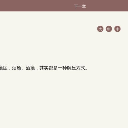
下一章
大
中
小
瘾症，烟瘾、酒瘾，其实都是一种解压方式。