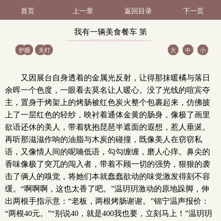
首页
上一章
返回目录
下一页
我有一辆美食餐车 第
护眼
关灯
大
中
小
10（1 / 2）
又因展台自身透着的金属光反射，让得那抹暖橘与落日
余晖一个色度，一眼看去莫名让人暖心。没了光线的喧宾夺
主，置身于烤架上的烤肠被红色炭火整个包裹起来，仿佛披
上了一层红色的轻纱，映衬着通体金黄的肠身，像极了画里
欲语还休的美人，带着犹抱琵琶半遮面的遐想，惹人垂涎。
再听那滋滋作响的油脂与木炭的碰撞，既像美人在窃窃私
语，又像情人间的呢喃低语，勾勾缠缠，磨人心痒。鼻尖的
香味像极了突兀的闯入者，带着不顾一切的强势，狠狠的袭
击了俩人的嗅觉，将她们本就蠢蠢欲动的味觉激发得刻不容
缓。“啊啊啊，这也太香了吧。”温玥玥激动的原地跺脚，伸
出两根手指示意：“老板，两根烤肠谢谢。”锦宁温声报价：
“两根40元。”“别说40，就是400我也要，立刻马上！”温玥玥