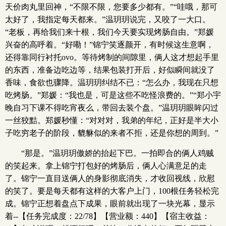
天价肉丸里回神，“不限不限，您要多少都有。”“哇哦，那可
太好了，我指定每天都来。”温玥玥说完，又咬了一大口。
“老板，再给我们来十根，我们今天要实现烤肠自由。”郑媛
兴奋的高呼着。“好嘞！”锦宁笑逐颜开，有时候这生意啊，
还得靠同行衬托ovo。等待烤制的间隙里，俩人这才想起手里
的东西，准备边吃边等，结果包装打开后，好似瞬间就没了
香味，食欲也骤降。温玥玥纠结不已：“怎么办，我现在只想
吃烤肠。”郑媛：“我也是，可是这些不吃怪浪费的。”“郑小宇
晚自习下课不得吃宵夜么，带回去装个盘。”温玥玥眼眸闪过
一丝狡黠。郑媛秒懂：“对对对，我弟的年纪，正好是半大小
子吃穷老子的阶段，貔貅似的来者不拒，还是你想的周到。”
“那是。”温玥玥傲娇的抬起下巴。一拍即合的俩人鸡贼
的笑起来。拿上锦宁打包好的烤肠后，俩人心满意足的走
了。锦宁一直目送俩人的身影彻底消失，才收回视线，欣慰
的笑了。要是每天都有这样的大客户上门，100根任务轻松完
成。锦宁正想着盘点下成果，眼前就出现了一块光幕，显示
着--【任务完成度：22/78】【营业额：440】【宿主收益：