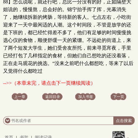
88】怎么说呢，就还行吧，总比一分没有的好，正如隔壁大
姐说的，慢慢熬，总会好的。锦宁抬手挥了挥，光幕消失
了，她继续拆新的烤肠，等待新的客人。七点左右，小吃街
迎来了一天中最闲适的人潮。这个时间段，不管是放学的还
是下班的，都已经忙得差不多了，他们有足够的时间慢慢挑
选心仪的食物，顺便舒缓一天的紧绷。不远处的街道上，来
了两个短发大学生，她们受舍友所托，前来寻觅宵夜，手里
已经打包了几样指定的食材，但她们自己想吃的还没着落，
正在走马观花的挑选。“没来之前吧什么都想吃，等来了以后
又觉得什么都吃过
-->>（本章未完，请点击下一页继续阅读）
上一章
返回目录
加入书签
下一页
首页
|
书架
|
阅读记录