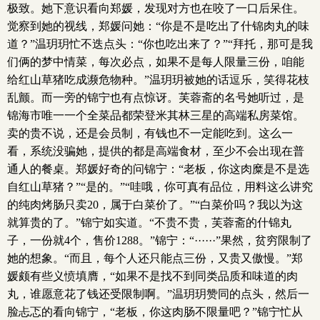
极致。她下意识看向郑媛，发现对方也在咬了一口后呆住。
觉察到她的视线，郑媛问她：“你是不是吃出了什锦肉丸的味
道？”温玥玥忙不迭点头：“你也吃出来了？”“拜托，那可是我
们俩的梦中情菜，每次必点，如果不是每人限量三份，咱能
给红山草猪吃成濒危物种。”温玥玥被她的话逗乐，笑得花枝
乱颤。而一旁的锦宁也有点惊讶。芙蓉斋的名号她听过，是
锦海市唯一一个全菜品都荣登米其林三星的高端私房菜馆。
卖的贵不说，还是会员制，有钱也不一定能吃到。这么一
看，系统没骗她，提供的都是高端食材，至少不会出现在普
通人的餐桌。郑媛好奇的问锦宁：“老板，你这肉糜是不是选
自红山草猪？”“是的。”“哇哦，你可真有品位，用料这么讲究
的纯肉烤肠只卖20，属于白菜价了。”“白菜价吗？我以为这
就算贵的了。”锦宁如实道。“不贵不贵，芙蓉斋的什锦丸
子，一份就4个，售价1288。”锦宁：“······”果然，贫穷限制了
她的想象。“而且，每个人还只能点三份，又贵又傲慢。”郑
媛颇有些义愤填膺，“如果不是找不到同类品质和味道的肉
丸，谁愿意花了钱还受限制啊。”温玥玥赞同的点头，然后一
脸忐忑的看向锦宁，“老板，你这肉肠不限量吧？”锦宁忙从