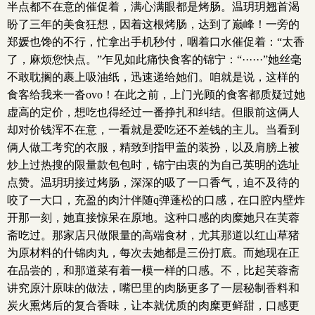
半点都不在意的催促着，满心满眼都是烤肠。温玥玥翘首渴
盼了三年的美食狂想，因着这根烤肠，达到了巅峰！一旁的
郑媛也馋的不行，忙拿出手机秒付，咽着口水催促着：“太香
了，麻烦您快点。”乍见如此痛快食客的锦宁：“······”她丝毫
不敢耽搁的裹上吸油纸，迅速递给她们。咱就是说，这样的
食客给我来一沓ovo！在此之前，上门光顾的食客都质疑过她
虚高的定价，想吃也得经过一番挣扎和纠结。但眼前这俩人
却对价钱浑不在意，一看就是爱吃还不差钱的主儿。当看到
俩人做工考究的衣服，精致到指甲盖的装扮，以及肩膀上被
炒上过热搜的限量款包包时，锦宁由衷的为自己英明的选址
点赞。温玥玥接过烤肠，深深的吸了一口香气，迫不及待的
咬了一大口，充盈的肉汁伴随q弹蓬松的口感，在口腔内壁炸
开那一刻，她直接惊呆在原地。这种口感的肉糜她只在芙蓉
斋吃过。那家店只做限量的高端食材，尤其那道以红山草猪
为原材料的什锦肉丸，每次去她都是三份打底。而她现在正
在品尝的，和那道菜有着一模一样的口感。不，比起芙蓉斋
讲究原汁原味的做法，嘴巴里的肉肠更多了一层秘制香料和
炭火熏烤后的复合香味，让本就优质的肉糜更鲜甜，口感更