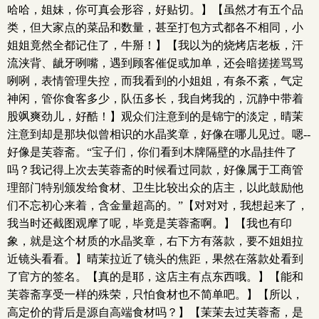
哈哈，姐妹，你可真会形容，好贴切。】【虽然才有五个品
类，但大家点的菜品和数量，甚至打包方式都各不相同，小
姐姐竟然全都记住了，牛掰！】【我以为的烧烤店老板，汗
流浃背、龇牙咧嘴，遇到顾客催促或加单，还会暗搓搓骂骂
咧咧，表情管理失控，而我看到的小姐姐，有条不紊，气定
神闲，管你食客多少，队伍多长，我自烤我的，沉静中带着
股飒爽劲儿，好酷！】观众们注意到的是锦宁的淡定，晴茉
注意到却是那块似曾相识的水晶奖章，好像在哪儿见过。嗯--
好像是芙蓉斋。“宝子们，你们看到木牌隔壁的水晶挂件了
吗？我记得上次去芙蓉斋的时候看过同款，好像属于工商管
理部门特别颁发给食材、卫生比较出众的店主，以此鼓励他
们不忘初心来着，含金量超高的。”【对对对，我想起来了，
我当时还截图观摩了呢，毕竟是芙蓉斋啊。】【我也有印
象，就是这个材质的水晶奖章，右下方有落款，要不姐姐拉
近镜头看看。】晴茉拉近了镜头的焦距，果然在落款处看到
了官方的签名。【真的是耶，这店主有点东西哦。】【能和
芙蓉斋享受一样的殊荣，只怕食材也不简单吧。】【所以，
高定价的背后是源自高端食材吗？】【茉茉去过芙蓉斋，是