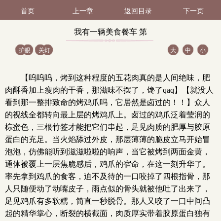
首页
上一章
返回目录
下一页
我有一辆美食餐车 第
护眼
关灯
大
中
小
46（1 / 2）
【呜呜呜，烤到这种程度的五花肉真的是人间绝味，肥
肉酥香加上瘦肉的干香，那滋味不摆了，馋了qaq】【就没人
看到那一整排致命的烤鸡爪吗，它居然是卤过的！！】众人
的视线全都转向最上层的烤鸡爪上。卤过的鸡爪泛着莹润的
棕蜜色，三根竹签才能把它们串起，足见肉质的肥厚与胶原
蛋白的充足。当火焰舔过外皮，那层薄薄的脆皮立马开始冒
泡泡，仿佛能听到滋滋啦啦的响声，当它被烤到两面金黄，
通体被覆上一层焦脆感后，鸡爪的宿命，在这一刻升华了。
率先拿到鸡爪的食客，迫不及待的一口咬掉了四根指骨，那
人只随便动了动嘴皮子，雨点似的骨头就被他吐了出来了，
足见鸡爪有多软糯，简直一秒脱骨。那人又咬了一口中间凸
起的精华掌心，断裂的横截面，肉质厚实带着胶原蛋白独有