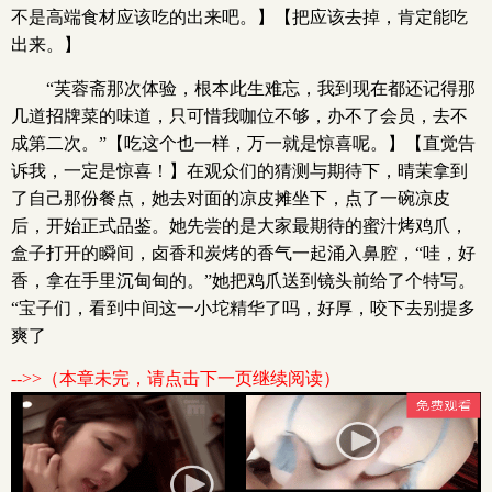
不是高端食材应该吃的出来吧。】【把应该去掉，肯定能吃
出来。】
“芙蓉斋那次体验，根本此生难忘，我到现在都还记得那
几道招牌菜的味道，只可惜我咖位不够，办不了会员，去不
成第二次。”【吃这个也一样，万一就是惊喜呢。】【直觉告
诉我，一定是惊喜！】在观众们的猜测与期待下，晴茉拿到
了自己那份餐点，她去对面的凉皮摊坐下，点了一碗凉皮
后，开始正式品鉴。她先尝的是大家最期待的蜜汁烤鸡爪，
盒子打开的瞬间，卤香和炭烤的香气一起涌入鼻腔，“哇，好
香，拿在手里沉甸甸的。”她把鸡爪送到镜头前给了个特写。
“宝子们，看到中间这一小坨精华了吗，好厚，咬下去别提多
爽了
-->>（本章未完，请点击下一页继续阅读）
x