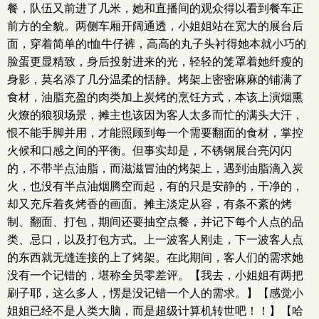
餐，队伍又前进了几米，她和直播间的观众得以看到餐车正
前方的全貌。两侧车厢开阔通透，小姐姐站在宽大的展台后
面，穿着简单的t恤牛仔裤，高高的丸子头衬得她本就小巧的
脸蛋更显精致，身后投射进来的光，轻轻的笼罩着她纤瘦的
身影，莫名添了几分温柔的恬静。烤架上密密麻麻的铺满了
食材，油脂充盈的肉类加上炭烤的烹饪方式，本该上演烟熏
火燎的狼狈场景，摊主也该因为客人太多而忙的满头大汗，
恨不能手脚并用，才能照顾到每一个需要翻面的食材，掌控
火候和口感之间的平衡。但事实却是，不锈钢展台亮闪闪
的，不带半点油脂，而滋滋冒油的烤架上，遇到油脂滴入炭
火，也没有半点油烟腾空而起，有的只是安静的，干净的，
却又充斥着炙烤香的画面。摊主淡定从容，有条不紊的烤
制、翻面、打包，期间还要抽空点餐，并记下每个人点的品
类、忌口，以及打包方式。上一波客人刚走，下一波客人点
的东西就无缝连接的上了烤架。在此期间，客人们的需求她
没有一个记错的，堪称全员零差评。【我去，小姐姐有两把
刷子耶，这么多人，愣是没记错一个人的需求。】【感觉小
姐姐已经不是人类大脑，而是超级计算机转世吧！！】【哈