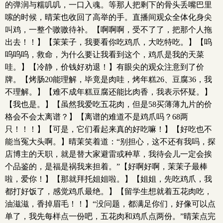
的弹润与糯叽叽，一口入魂。等那人把剩下的骨头丢嘴巴里
嗦的时候，晴茉也收回了高举的手。直播间观众全体化身尖
叫鸡，一整个嗷嗷待补。【啊啊啊，受不了了，把那个人拖
出去！！】【茉茉子，我要看你吃鸡爪，大吃特吃。】【呜
呜呜呜，救命，为什么要让我看到这个，鸡爪是我的天菜
哇。】【冷静，价钱好劝退！】有眼尖的观众注意到了价
牌。【烤肠20能理解，毕竟是肉哇，烤年糕26、豆腐36，我
不理解。】【难不成年糕豆腐还能比肉香，我表示怀疑。】
【我也是。】【虽然我爱吃五花肉，但是58买薄薄九片的价
格会不会太离谱？】【离谱的难道不是鸡爪吗？68两
只！！！】【可是，它们看起来真的好吃嘛！】【好吃也不
能当冤大头啊。】晴茉笑着道：“别担心，这不还有我吗，探
店博主的天职，就是替大家避雷或种草，我待会儿一定会挨
个品鉴的，是福是祸我来担着。”【好啊好啊，茉茉子最棒
啦，爱你！】【那就拜托姐姐啦。】【姐姐，先吃鸡爪，我
都打好饭了，感觉鸡爪最绝。】【留学生想就着五花肉吃，
油滋滋，香掉眉毛！！】“没问题，都满足你们，好像可以点
单了，我先每样点一份吧，五花肉和鸡爪点两份。”晴茉点完