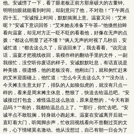
他。安诚愣了一下，看了眼老板正前方那座硕大的古董钟。
明明抬眼就能看到时间，却刻意问了他，不对劲！“下午两点
四十五。”安诚报上时间，默默揣测上意。温宴又问：“艾米
呢？”安诚下意识回答：“艾米她去准备下午茶--”他倏然抬眸
看向温宴，却见对方正一眨不眨的看着他，好像在无声的点
拨：“都这么明显了还不懂？”俩人无声的对视了几秒后，安
诚忙道：“都去这么久了，应该回来了，我去看看。”说完这
话，温宴才把视线收回，装模作样的翻动手里的文件，一副
我很忙，没空听你废话的样子。安诚默默吐息，有话直说是
种美德，很遗憾，他的老板没有。他刚出门，就和匆忙赶来
的艾米迎面碰上，他忙道：“怎么今天去这么久？”“没办法，
今天摊主生意太好了，排队的人如狼似虎的，就没有只点一
样的，看来是周末摊主休息，憋狠了，快送去给温总吧。”安
诚接过打包盒，难怪温总这么急迫，原来是憋的，“今天有新
品吗？”“有的，我都给温总点上了。”“那行，你忙去吧。”安
诚半点不敢耽搁，转身就小跑起来。温宴在安诚离开后就一
直盯着大门，听闻脚步声，忙收回视线看向不曾翻过页的文
件，心下情绪莫名激动。他从没想过，自己有朝一日会为了