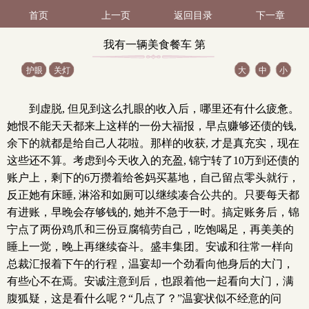
首页
上一页
返回目录
下一章
我有一辆美食餐车 第
护眼
关灯
大
中
小
47（2 / 2）
到虚脱, 但见到这么扎眼的收入后，哪里还有什么疲惫。
她恨不能天天都来上这样的一份大福报，早点赚够还债的钱,
余下的就都是给自己人花啦。那样的收获, 才是真充实，现在
这些还不算。考虑到今天收入的充盈, 锦宁转了10万到还债的
账户上，剩下的6万攒着给爸妈买墓地，自己留点零头就行，
反正她有床睡, 淋浴和如厕可以继续凑合公共的。只要每天都
有进账，早晚会存够钱的, 她并不急于一时。搞定账务后，锦
宁点了两份鸡爪和三份豆腐犒劳自己，吃饱喝足，再美美的
睡上一觉，晚上再继续奋斗。盛丰集团。安诚和往常一样向
总裁汇报着下午的行程，温宴却一个劲看向他身后的大门，
有些心不在焉。安诚注意到后，也跟着他一起看向大门，满
腹狐疑，这是看什么呢？“几点了？”温宴状似不经意的问