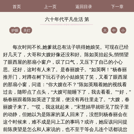
首页
上一页
返回目录
下一章
六十年代平凡生活 第
护眼
关灯
大
中
小
24（2 / 2）
每次时间不长,她爹就总有法子哄得她娘笑。可现在已经
好几天了，大哥和大嫂好像还没和好。陈如英抬起头,悄悄望
了眼西屋的那扇小窗户，叹了口气，又压下了自己的小心
思。还好，这时有人来了。是春丽嫂子。“如英啊！”杨春丽
推开门，对蹲在树下玩石子的小姑娘笑了笑，又看了眼西屋
的那扇小窗，问道：“你大嫂在不？”陈如英顺着她的视线看
过去，随即点了点头，“大嫂可能睡下了，我去看看。”“好，”
杨春丽跟着陈如英进了堂屋，便没有再往里走了。“大嫂，春
丽嫂子来了。”“哎，我这就起来，”宋慧娟早就听见了院子里
的动静，但她以为是陈家的某人回来了，没想到杨春丽会在
这个时候来，难不成是问上工的事吗？或许，她应该问问提
前陈庚望是怎么和人家说的，也不至于等会儿连个话都说岔