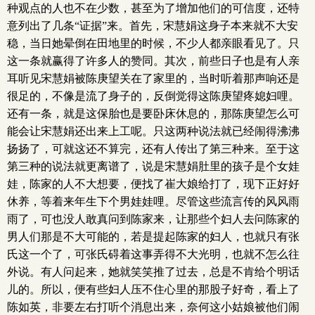
种观点的人也不在少数，甚至为了增加他们的可信度，还特
意列出了几条“证据”来。首先，宋慧娟这身子本来就不大安
稳，当日她晕倒在田地里的时候，不少人都亲眼看见了。只
这一条就赢得了许多人的赞同。其次，前些日子也是有人亲
耳听见宋慧娟被陈庚望关在了家里的，当时听着那声响还是
很足的，不像是流了身子的，反倒觉得这陈庚望疼媳妇哩。
还有一条，就是这保胎也是要卧床休息的，那陈庚望怎么可
能会让宋慧娟还出来上工呢。只这两种说法就已经闹得沸沸
扬扬了，可就这还不算完，还有人传出了第三种来。至于这
第三种的说法就更离谱了，说是宋慧娟肚里的孩子是个女娃
娃，陈家的人不大想要，便找了崔大娘给打了，现下正好好
休养，等着来年生下个男娃娃哩。尽管这些流言传的风风雨
雨了，可也没人敢真问到陈家来，让那些个妇人去问陈家的
男人们那是不大可能的，若是提起陈家的妇人，也就只有张
氏这一个了，可张氏碍着这事弄得不大光明，也就不怎么往
外说。有人问起来，她就笑笑推了过去，总是不肯给个明话
儿的。所以，便有些妇人压不住心里的那股子好奇，看上了
陈如英，非要左右打听个消息出来，奈何这小姑娘被他们闹