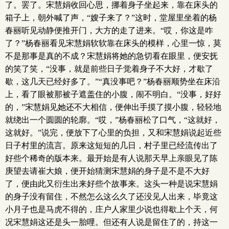
了。罢了。宋慧娟收回心思，挪着身子坐起来，靠在床头的
箱子上，朝外喊了声，“嫂子来了？”这时，堂屋里坐着的杨
春丽听见动静便推开门，大方的走了进来。“哎，你这是咋
了？”杨春丽看见宋慧娟软软靠在床头的模样，心里一惊，莫
不是那事是真的不成？宋慧娟将她的急切看在眼里，便安抚
的笑了笑，“没事，就是前些日子觉着身子不大好，才歇了
歇，这几天已经好多了。”“真没事吧？”杨春丽顺势坐在床沿
上，看了眼被那被子遮盖住的小腹，闹不明白。“没事，好好
的，”宋慧娟见她还不大相信，便伸出手摸了摸小腹，轻轻地
就绕出一个圆圆的轮廓。“哎，”杨春丽松了口气，“这就好，
这就好。”说完，便放下了心里的负担，又和宋慧娟说起近些
日子村里的流言。原来这短短的几日，村子里已经流传出了
好些个稀奇的版本来。最开始是有人说那天早上亲眼见了陈
庚望去请崔大娘，便开始猜测宋慧娟的身子是不是不大好
了，便由此又衍生出来好些个故事来。这头一种是说宋慧娟
的身子没有留住，不然怎么这么久了还没见人出来，毕竟这
小月子也是马虎不得的，庄户人家里少说也得歇上个天，何
况宋慧娟这还是头一胎哩。但还有人说是留住了的，持这一