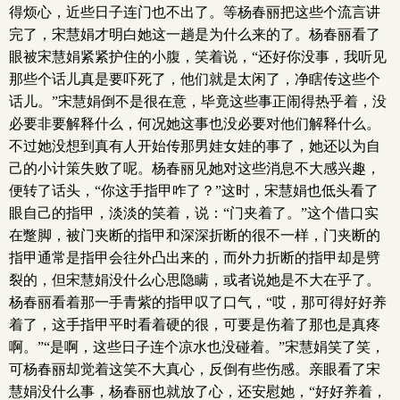
得烦心，近些日子连门也不出了。等杨春丽把这些个流言讲
完了，宋慧娟才明白她这一趟是为什么来的了。杨春丽看了
眼被宋慧娟紧紧护住的小腹，笑着说，“还好你没事，我听见
那些个话儿真是要吓死了，他们就是太闲了，净瞎传这些个
话儿。”宋慧娟倒不是很在意，毕竟这些事正闹得热乎着，没
必要非要解释什么，何况她这事也没必要对他们解释什么。
不过她没想到真有人开始传那男娃女娃的事了，她还以为自
己的小计策失败了呢。杨春丽见她对这些消息不大感兴趣，
便转了话头，“你这手指甲咋了？”这时，宋慧娟也低头看了
眼自己的指甲，淡淡的笑着，说：“门夹着了。”这个借口实
在蹩脚，被门夹断的指甲和深深折断的很不一样，门夹断的
指甲通常是指甲会往外凸出来的，而外力折断的指甲却是劈
裂的，但宋慧娟没什么心思隐瞒，或者说她是不大在乎了。
杨春丽看着那一手青紫的指甲叹了口气，“哎，那可得好好养
着了，这手指甲平时看着硬的很，可要是伤着了那也是真疼
啊。”“是啊，这些日子连个凉水也没碰着。”宋慧娟笑了笑，
可杨春丽却觉着这笑不大真心，反倒有些伤感。亲眼看了宋
慧娟没什么事，杨春丽也就放了心，还安慰她，“好好养着，