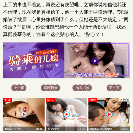
上工的事也不着急，再说还有庚望哩，之前你说相信他我还
不信哩，现在我是真相信了，他一个人能干两份活哩。”宋慧
娟皱了皱眉，心里好像猜到了什么，但她还是不大确定，“两
份活？”“是啊，你说谁能想到他一个人能干两份活哩，我还
真挺羡慕你的，遇着个这么贴心的人。”贴心？！
x
上一页
返回目录
加入书签
下一章
x