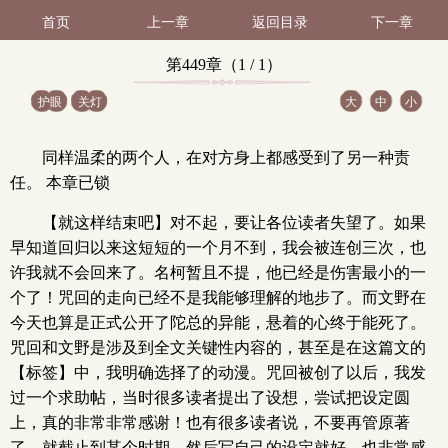
首页
上一章
返回目录
下一章
第449章（1 / 1）
护眼
关灯
大
中
小
同样温柔的两个人，在对方身上都感受到了另一种责
任。 本章已锁
【就这样结束吧】对不起，要让各位读者失望了。如果
早知道回归以来这短短的一个月不到，我会被连创三次，也
许我就不会回来了。名柯暂且不提，他已经是伤害最小的一
个了！咒回的走向已经不是我能够理解的地步了。而文野在
今天也算是正式公开了陀总的异能，悬着的心终于能死了。
咒回和文野是涉及到全文关键性内容的，甚至是在这篇文的
【标签】中，我明确选择了的动漫。咒回被创了以后，我发
过一个求助帖，当时很多读者提出了设想，尝试把设定圆
上，真的非常非常感谢！也有很多读者说，不要再管原著
了，就截止到某个时期，然后写自己的设定就好。也非常感