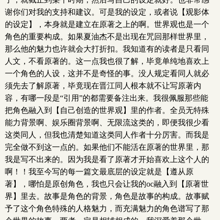
谢你们对我的支持和建议。可是我的设定，或者说【观影体
的设定】，本身就是建立在原著之上的啊。世界观也是一个
角色的重要构成。如果夏油杰不是出现在咒回那样世界里，
那么他的魅力也许就会大打折扣。我知道有的读者是只看同
人文，不看原著的。这一点我也很了解，毕竟单纯地喜欢上
一个角色的人设，这并不是奇怪的事。没人规定看同人就必
须先去了解原著，毕竟现在晋江同人根本就不让写原著内
容，有哪一段是“引用”的都需要备注出来。我很佩服那些能
把角色融入到【自己创造的世界观】里的作者。全员无特殊
能力背景啊、娱乐圈背景啊、无限流这类的，即便我很少看
这类同人，但我也清楚知道这类同人作者十分厉害。而我是
完全做不到这一点的。如果他们不能活在原著的世界里，那
我是写不出来的。因为我是看了原著才开始喜欢上这个人的
啊！！我至今写的每一篇文最底层的设定就是【遵从原
著】，哪怕是原创角色，我也只会让我的oc融入到【原著世
界】里去。故事是角色的背景，角色是故事的构成。故事赋
予了这个角色特殊的人格魅力，而充满魅力的角色谱写了那