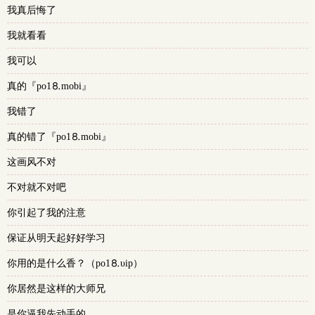
我真后悔了
我就看看
我可以
真的『po1⒏mobi』
我错了
真的错了『po1⒏mobi』
这画风不对
不对就不对吧
你引起了我的注意
保证从明天起好好学习
你用的是什么香？（po1⒏υip）
你居然是这样的大师兄
是你逼我先动手的