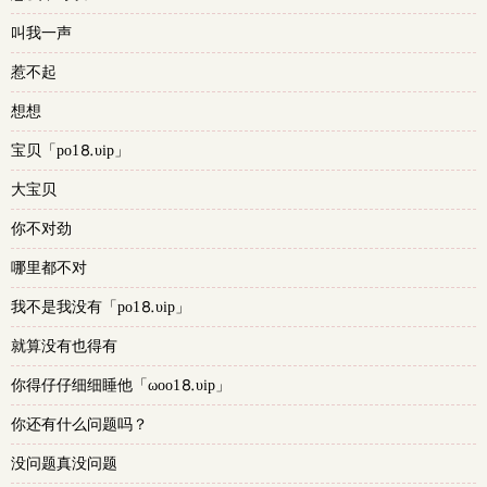
叫我一声
惹不起
想想
宝贝「po1⒏υip」
大宝贝
你不对劲
哪里都不对
我不是我没有「po1⒏υip」
就算没有也得有
你得仔仔细细睡他「ωoо1⒏υip」
你还有什么问题吗？
没问题真没问题