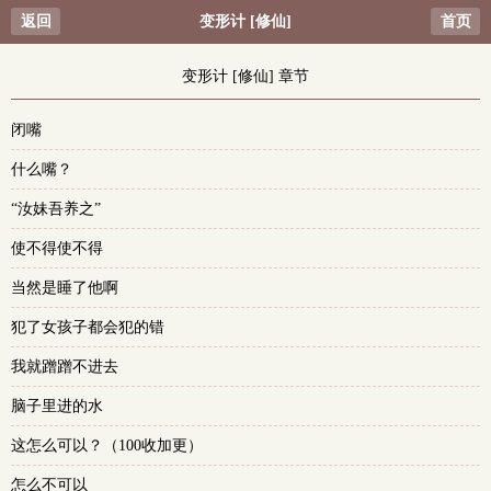
返回
变形计 [修仙]
首页
变形计 [修仙] 章节
闭嘴
什么嘴？
“汝妹吾养之”
使不得使不得
当然是睡了他啊
犯了女孩子都会犯的错
我就蹭蹭不进去
脑子里进的水
这怎么可以？（100收加更）
怎么不可以