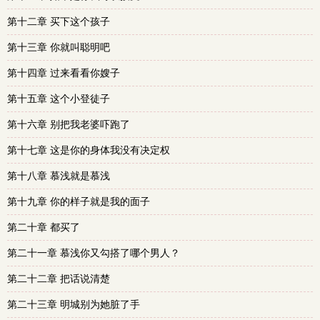
第十二章 买下这个孩子
第十三章 你就叫聪明吧
第十四章 过来看看你嫂子
第十五章 这个小登徒子
第十六章 别把我老婆吓跑了
第十七章 这是你的身体我没有决定权
第十八章 慕浅就是慕浅
第十九章 你的样子就是我的面子
第二十章 都买了
第二十一章 慕浅你又勾搭了哪个男人？
第二十二章 把话说清楚
第二十三章 明城别为她脏了手