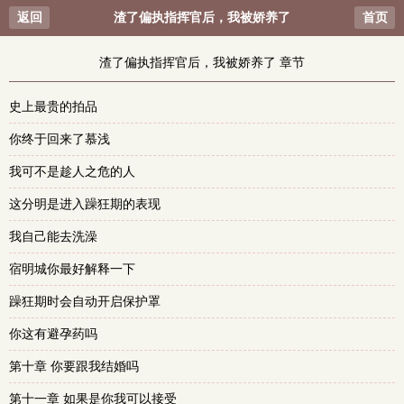
返回
渣了偏执指挥官后，我被娇养了
首页
渣了偏执指挥官后，我被娇养了 章节
史上最贵的拍品
你终于回来了慕浅
我可不是趁人之危的人
这分明是进入躁狂期的表现
我自己能去洗澡
宿明城你最好解释一下
躁狂期时会自动开启保护罩
你这有避孕药吗
第十章 你要跟我结婚吗
第十一章 如果是你我可以接受