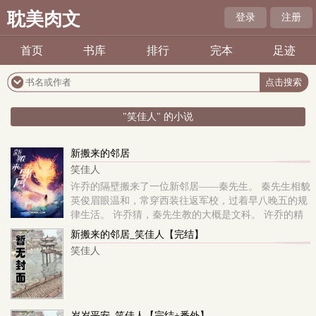
耽美肉文
登录
注册
首页
书库
排行
完本
足迹
"笑佳人" 的小说
新搬来的邻居
笑佳人
许乔的隔壁搬来了一位新邻居——秦先生。 秦先生相貌
英俊眉眼温和，常穿西装往返军校，过着早八晚五的规
律生活。 许乔猜，秦先生教的大概是文科。 许乔的精
神体是重瓣莲，适合找一位水属性的伴侣。
新搬来的邻居_笑佳人【完结】
笑佳人
岁岁平安_笑佳人【完结+番外】