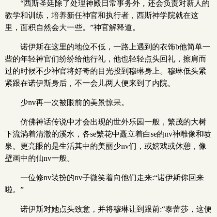
“西斯圣廷除了处理神殿日常事务外，还会负责对新人的
教学和训练，培养新任神官和执行者，西斯神学院就在这
里，面积自然会大一些。”神官解释道。
诺伊斯在这里的地位不低，一路上遇到的衣饰b他简单一
些的年轻神官们纷纷给他行礼，他也轻轻点头回礼，擦肩而
过的时候不少神官将好奇的目光投到穆琳身上。穆琳低头紧
紧跟在诺伊斯身后，不一会儿两人便来到了内院。
少nv再一次被眼前的美景惊呆。
仿佛神话传说中才会出现的世外乐园一般，繁茂的大树
下流淌着清澈的溪水，各se繁花中矗立着白se的nv神雕像和喷
泉。更亮眼的是生活其中的美丽少nv们，或嬉戏或休憩，像
壁画中的仙nv一般。
一位修nv装扮的nv子微笑着向他们走来:“诺伊斯你回来
啦。”
诺伊斯对她点头致意，并将穆琳让到跟前:“泰蕾莎，这便