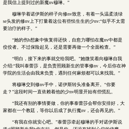
是我信上提到过的新魔nv穆琳。”
穆琳学着诺伊斯的样子向修nv致意，有着一头温柔淡绿
se头发的修nv上下打量着这位有些怯生生的少nv:“似乎不太需
要治疗的样子。”
“她的伤b想象中恢复得还快，自愈力哪怕在魔nv中都是
佼佼者。不过保险起见，还是需要再做一个全面检查。”
“明白，接下来的事就交给我吧。”她微笑着向穆琳自我
介绍:“我叫泰蕾莎，是负责照顾新生的管事修nv，今后你在神
学院的生活会由我来负责，遇到任何麻烦都可以来找我。”
将穆琳交到修nv手中，诺伊斯转头准备离开。“你要
走？”这段时间一直依赖着他的少nv明显开始有些慌乱。
“我还有别的事情要做，你的事泰蕾莎会帮你安排好，大
家都在一个教廷，等你以后成了执行魔nv，还会再见的。”
“有我在你就安心吧。”泰蕾莎牵起穆琳的手对诺伊斯说