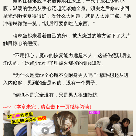
修nv让穆琳脱掉衣服仰躺在床上，一只手放在少nv小
腹，温暖的微光从手心泛起笼罩她全身。须臾之后修nv收回
圣光:“身t恢复得很好，没什么大问题，就是人太瘦了点。”她
冲穆琳微微一笑，“以后可要多吃点东西。”
穆琳坐起来看着自己的身t，被火烧过的地方留下了大片
触目惊心的疤痕。
“不用担心，魔nv的恢复能力远超常人，这些伤疤以后会
消失的。”她帮少nv理了理被火烧掉的粟se短发。
“为什么是魔nv？心魔不会附身男人吗？”穆琳想起从进
入内庭起，见到的全是nv孩，没有一个男子。
“倒也不是完全没有，只是男人很难抵抗
-->>（本章未完，请点击下一页继续阅读）
x