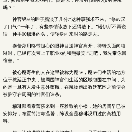
道:“照顾新生我b你在行。倒是你，还没有找到心仪的侍魔
吗？”
神官银se的眸子黯淡了几分:“这种事强求不来。”修nv叹
了口气:“一年了，有些事情该放下还得放下。”诺伊斯不再说
话，伸手00穆琳的头，便转身向来时的路走去。
泰蕾莎用略带担心的眼神目送神官离开，待转头面向穆
琳时，已经再次带上了职业x的和煦微笑:“走吧，我先带你回
宿舍。”
被心魔寄生的人在这里被称为魔nv，魔nv们生活的地方
位于教廷正中央，被周围神官们生活的区域包围在中间，为
的是一旦有人发生意外堕魔，在魔物跑出教廷范围之前便会
被驻守在周围的神官们诛杀。
穆琳跟着泰蕾莎来到一座雅致的小楼，她的房间早已被
安排好，布置简洁却温馨，陈设全是穆琳没用过的高档用
料。