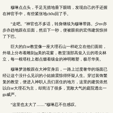
穆琳点点头，手足无措地垂下眼睛，发现自己的手还握
在神官手中，有些紧张地ch0u回了手。
“走吧。”神官也不多话，转身继续为穆琳带路。少nv亦
步亦趋地跟在后面，然后下一秒，便被眼前的宏伟建筑惊掉
了下巴。
巨大的白se教堂像一座大理石山一样屹立在他们面前，
外墙上分布着雕刻jg美的花窗，教堂顶部高耸入云的塔尖林
立，每一根塔柱上都点缀着镶金的神明雕塑，极尽华美。
穆琳梦游般跟在大神官身后，一路上过度奢华的场面已
经让这个没什么见识的小姑娘震惊得怀疑人生。穿过装饰繁
复的教堂，便进入神职人员们居住的地方，这里的建筑依然
以白se大理石为主，却简洁了很多，宽敞大气的庭院透出一
gu威严。
“这里也太大了……”穆琳忍不住感叹。