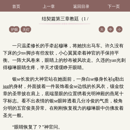
首页
上一章
返回目录
下一页
结契篇第三章教廷（1 /
护眼
关灯
大
中
小
59）
一只温柔修长的手牵起穆琳，将她扶出马车。许久没有
下床的少nv脚步有些发软，小心翼翼牵着神官的手保持平
衡。一阵大风卷来，眼睛上的纱布被风吹走。久违的yan光刺
得穆琳眼睛生疼，半天才缓缓睁开眼睛。
银se长发的大神官站在她面前，一身白se修身长衫g勒出
jgg的身材，外面披着一件装饰着金se边线的长风衣，镶金纹
章的圣带披在肩上，底端显眼的位置绣着光明神殿的燕尾十
字标志。看不出表情的银se眼眸透着几分冷俊的气质，棱角
分明的五官俊美异常。在刚刚恢复视力的穆琳眼中仿佛发着
圣光一般。
“眼睛恢复了？”神官问。